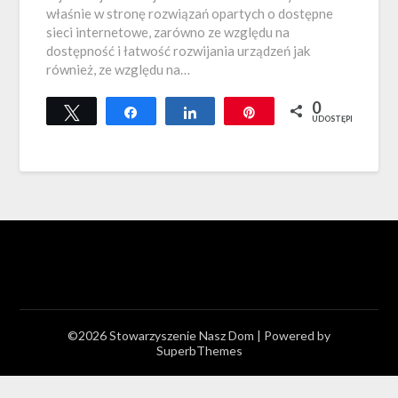
właśnie w stronę rozwiązań opartych o dostępne
sieci internetowe, zarówno ze względu na
dostępność i łatwość rozwijania urządzeń jak
również, ze względu na…
0
Tweetuj
Udostępnij
Udostępnij
Przypnij
UDOSTĘPNIEŃ
©2026 Stowarzyszenie Nasz Dom
| Powered by
SuperbThemes