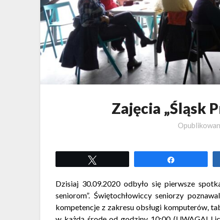
Zajęcia „Śląsk 
Opublikowa
Tweetuj
Udostępnij
Dzisiaj 30.09.2020 odbyło się pierwsze spotk
seniorom”. Świętochłowiccy seniorzy poznawal
kompetencje z zakresu obsługi komputerów, ta
w każdą środę od godziny 10:00 (UWAGA! Licz