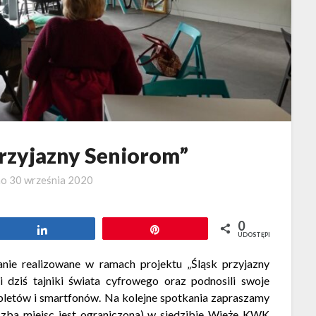
Przyjazny Seniorom”
no
30 września 2020
0
Udostępnij
Przypnij
UDOSTĘPNIEŃ
anie realizowane w ramach projektu „Śląsk przyjazny
i dziś tajniki świata cyfrowego oraz podnosili swoje
bletów i smartfonów. Na kolejne spotkania zapraszamy
ba miejsc jest ograniczona) w siedzibie
Wieże KWK