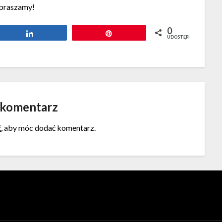
praszamy!
0
Udostępnij
Przypnij
UDOSTĘPNIEŃ
 komentarz
ć
, aby móc dodać komentarz.